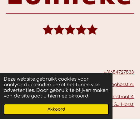
+31654727533
Deze website gebruikt cookies voor
lonneke@borstvoedinghorst.nl
analyse-doeleinden en/of het tonen van
advertenties. Door gebruik te blijven maken
van de site gaat u hiermee akkoord.
Herstraat 4
5961 GJ Horst
Akkoord
© 2023 Lactatiekundige Lonneke | Made by
LLOEP